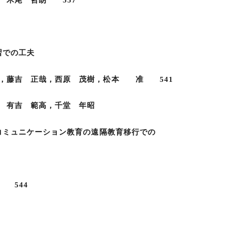
木尾 哲朗 537
習での工夫
藤吉 正哉，西原 茂樹，松本 准 541
千堂 年昭
コミュニケーション教育の遠隔教育移行での
 544