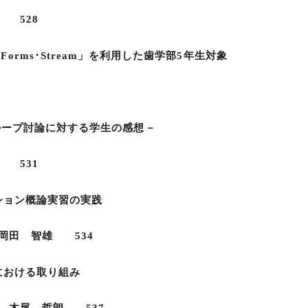
 528
ote･Forms･Stream」を利用した歯学部5年生対象
プ討論に対する学生の感想－
 531
ション概論実習の実践
田 智雄 534
における取り組み