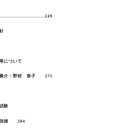
………………………249
針
等について
康介・野村 恭子 275
試験
信雄 284