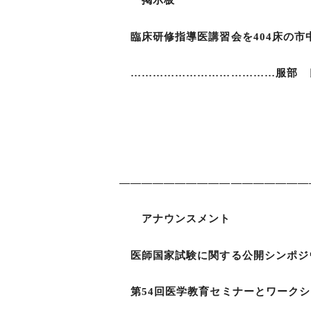
掲示板
臨床研修指導医講習会を404床の市
…………………………………服部 良
小鹿 幸生・西尾
小西 靖彦
―――――――――――――――――
アナウンスメント
医師国家試験に関する公開シンポジウ
第54回医学教育セミナーとワークショ