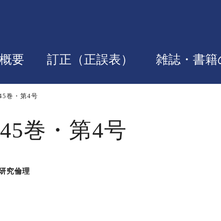
概要
訂正（正誤表）
雑誌・書籍
45巻・第4号
45巻・第4号
研究倫理