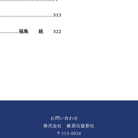
…………………………313
…………福島 統 322
お問い合わせ
株式会社 篠原出版新社
〒113-0034