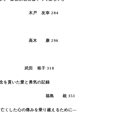
幸 284
 高木 康 296
 武田 裕子 318
を貫いた愛と勇気の記録
統 351
亡くした心の痛みを乗り越えるために―