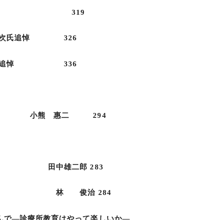
の紹介 319
昭次氏追悼 326
郎氏追悼 336
小熊 惠二 294
 田中雄二郎 283
穴 林 俊治 284
んで―診療所教育はやって楽しいか―