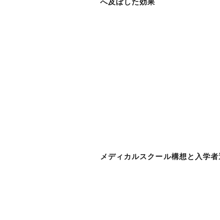
へ及ぼした効果
福井由理子・石
松井 慶子
菅沼 太
山口 直人
吉岡 
メディカルスクール構想と入学者
林 篤裕・石
伊藤 圭・