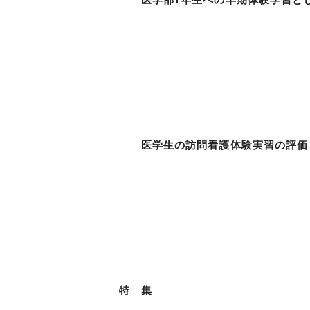
医学部1年生への早期体験学習とし
堤 明人・伊
髙屋敷明由美
中山 凱夫・
医学生の訪問看護体験実習の評価
森田 浩之・宇
石塚 達夫
犬塚
特 集