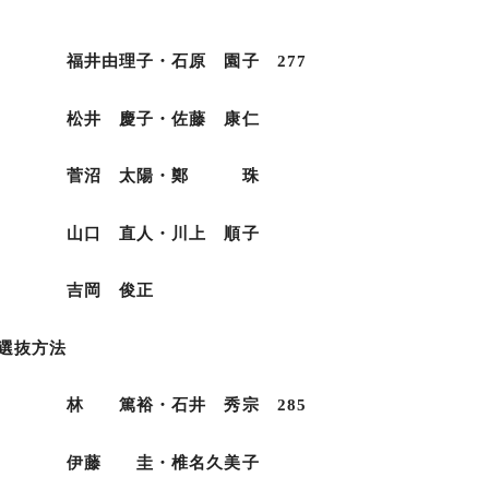
原 園子 277
・佐藤 康仁
陽・鄭 珠
・川上 順子
俊正
選抜方法
井 秀宗 285
椎名久美子