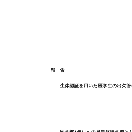
柳井 晴夫
麻生 武志
内田千代子
齋藤 宣彦
報 告
生体認証を用いた医学生の出欠管
中木 敏夫・松
古井