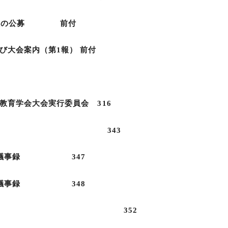
催施設の公募 前付
び大会案内（第1報） 前付
大会実行委員会 316
員名簿 343
理事会議事録 347
理事会議事録 348
約 352