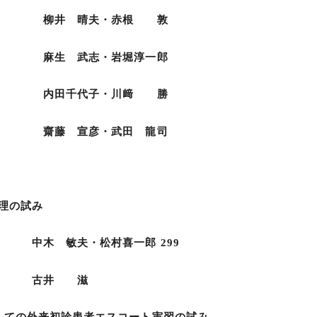
・赤根 敦
・岩堀淳一郎
・川﨑 勝
・武田 龍司
理の試み
村喜一郎 299
 滋