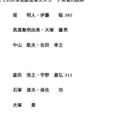
ての外来初診患者エスコート実習の試み
藤 聡 305
・大塚 藤男
住田 孝之
野 嘉弘 311
・保住 功
 貴