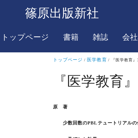
篠原出版新社
トップページ
書籍
雑誌
会社
トップページ
医学教育
『医学教育』
『医学教育』
原 著
少数回数のPBLテュートリアルの