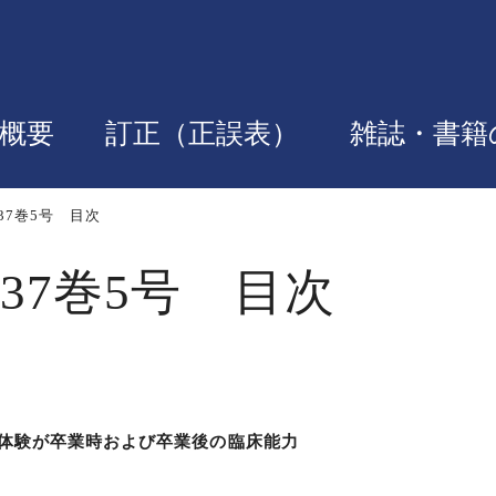
概要
訂正（正誤表）
雑誌・書籍
37巻5号 目次
37巻5号 目次
体験が卒業時および卒業後の臨床能力