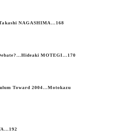
s!?…Takashi NAGASHIMA…168
 Why Debate?…Hideaki MOTEGI…170
rriculum Toward 2004…Motokazu
AWA…192