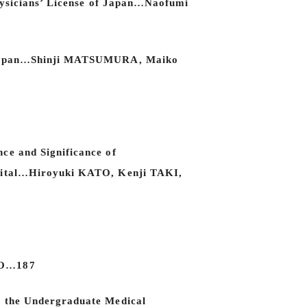
Physicians’ License of Japan…Naofumi
in Japan…Shinji MATSUMURA, Maiko
ce and Significance of
spital…Hiroyuki KATO, Kenji TAKI,
UMO…187
n the Undergraduate Medical