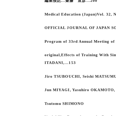
編集後記…齋籐 宣彦…200
Medical Education (Japan)Vol. 32, N
OFFICIAL JOURNAL OF JAPAN 
Program of 33rd Annual Meeting of
original,Effects of Training With S
ITADANI,…153
Jiro TSUBOUCHI, Seishi MATSUM
Jun MIYAGI, Yasuhiro OKAMOTO,
Tsutomu SHIMONO