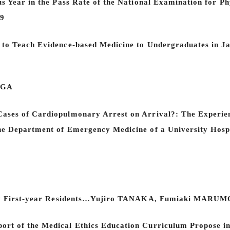
us Year in the Pass Rate of the National Examination for 
9
s to Teach Evidence-based Medicine to Undergraduates 
AGA
ases of Cardiopulmonary Arrest on Arrival?: The Experien
the Department of Emergency Medicine of a University Ho
rs by First-year Residents…Yujiro TANAKA, Fumiaki MAR
rt of the Medical Ethics Education Curriculum Propose i