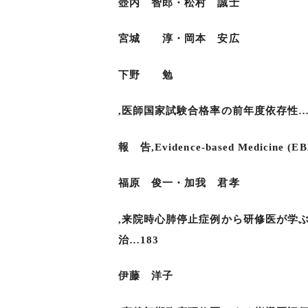
壺内 智郎・松村 誠士
宮城 淳・岡本 安広
下野 勉
,医師国家試験合格率の前年度依存性
報 告,Evidence-based Med
福原 俊一・加我 君孝
,来院時心肺停止症例から研修医が学
治…183
伊藤 洋子