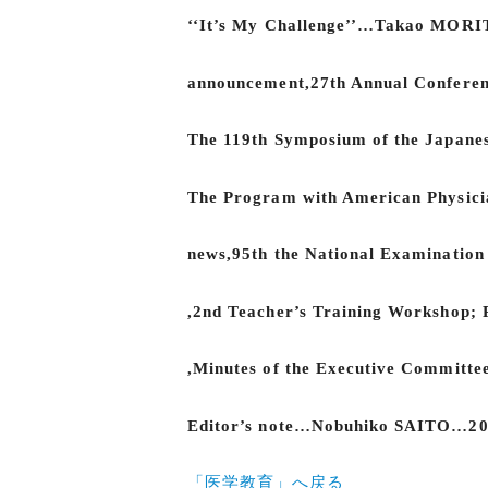
‘‘It’s My Challenge’’…Takao MOR
announcement,27th Annual Conferen
The 119th Symposium of the Japanes
The Program with American Physi
news,95th the National Examinatio
,2nd Teacher’s Training Workshop
,Minutes of the Executive Committ
Editor’s note…Nobuhiko SAITO…2
「医学教育」へ戻る