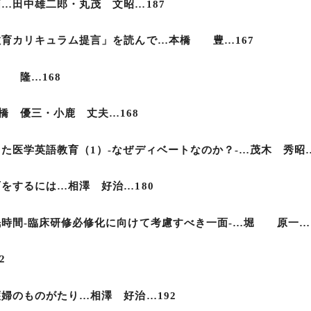
…田中雄二郎・丸茂 文昭…187
教育カリキュラム提言」を読んで…本橋 豊…167
 隆…168
橋 優三・小鹿 丈夫…168
た医学英語教育（1）-なぜディベートなのか？-…茂木 秀昭…
をするには…相澤 好治…180
時間-臨床研修必修化に向けて考慮すべき一面-…堀 原一…1
2
婦のものがたり…相澤 好治…192