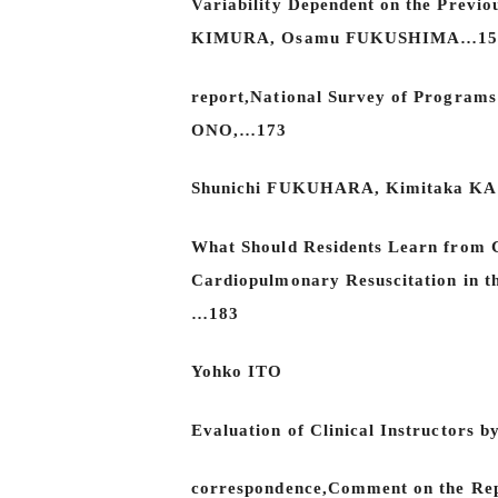
Variability Dependent on the Previo
KIMURA, Osamu FUKUSHIMA…15
report,National Survey of Program
ONO,…173
Shunichi FUKUHARA, Kimitaka K
What Should Residents Learn from C
Cardiopulmonary Resuscitation in 
…183
Yohko ITO
Evaluation of Clinical Instructo
correspondence,Comment on the Repo