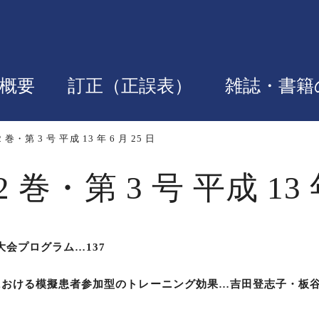
概要
訂正（正誤表）
雑誌・書籍
巻・第 3 号 平成 13 年 6 月 25 日
巻・第 3 号 平成 13 年
大会プログラム…137
における模擬患者参加型のトレーニング効果…吉田登志子・板谷