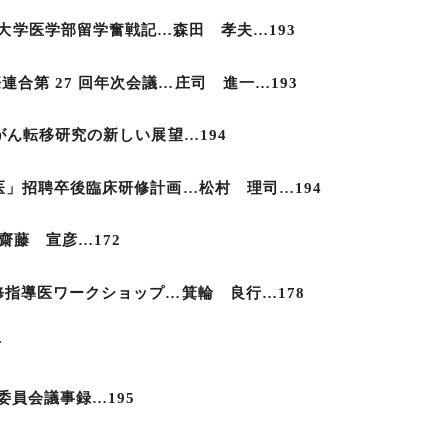
ンシルベニア大学医学部留学奮戦記…森田 孝夫…193
合第 27 回年次会議…庄司 進一…193
 がん転移研究の新しい展望…194
ー医」招聘卒後臨床研修計画…松村 理司…194
齋藤 宣彦…172
修指導医ワークショップ…箕輪 良行…178
付
営委員会議事録…195