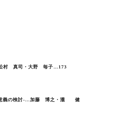
調査…松村 真司・大野 毎子…173
の意義の検討-…加藤 博之・瀧 健