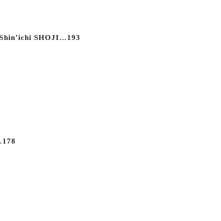
l…Shin’ichi SHOJI…193
…178