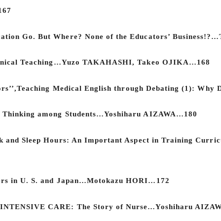
167
ucation Go. But Where? None of the Educators’ Busines
r Clinical Teaching…Yuzo TAKAHASHI, Takeo OJIKA…168
uctors’’,Teaching Medical English through Debating (1):
ope Thinking among Students…Yoshiharu AIZAWA…180
ork and Sleep Hours: An Important Aspect in Training Cu
tters in U. S. and Japan…Motokazu HORI…172
 of INTENSIVE CARE: The Story of Nurse…Yoshiharu AIZ