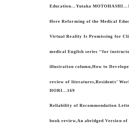
Education…Yutaka MOTOHASHI…
Here Reforming of the Medical Ed
Virtual Reality Is Promissing fo
medical English series ‘‘for instr
illustration column,How to Devel
review of literatures,Residents’ W
HORI…169
Reliability of Recommendation Le
book review,An abridged Version