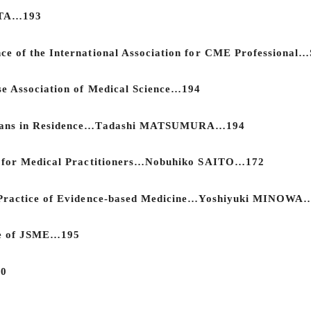
ITA…193
ce of the International Association for CME Professiona
e Association of Medical Science…194
cians in Residence…Tadashi MATSUMURA…194
n for Medical Practitioners…Nobuhiko SAITO…172
; Practice of Evidence-based Medicine…Yoshiyuki MINOWA
ee of JSME…195
00