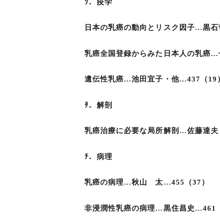
ｿ．疫学
日本の乳癌の動向とリスク因子…黒石哲
乳癌全国登録からみた日本人の乳癌…七
遺伝性乳癌…池田宜子・他…437（19
ﾀ．解剖
乳癌治療に必要な局所解剖…佐藤達夫・
ﾁ．病理
乳癌の病理…秋山 太…455（37）
非浸潤性乳癌の病理…黒住昌史…461（