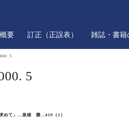
概要
訂正（正誤表）
雑誌・書籍
2000. 5
000. 5
めて」…泉雄 勝…419（1）