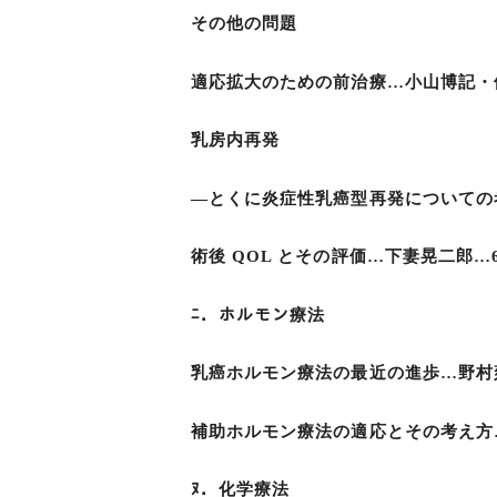
その他の問題
適応拡大のための前治療…小山博記・他…
乳房内再発
―とくに炎症性乳癌型再発についての考
術後 QOL とその評価…下妻晃二郎…6
ﾆ．ホルモン療法
乳癌ホルモン療法の最近の進歩…野村雍
補助ホルモン療法の適応とその考え方…
ﾇ．化学療法