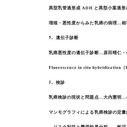
異型乳管過形成 ADH と異型小葉過形成
増殖・悪性度からみた乳癌の病理…相羽
ﾂ．遺伝子診断
乳癌悪性度の遺伝子診断…原田晴仁・他
Fluorescence in situ hyb
ﾃ．検診
乳癌検診の現状と問題点…大内憲明…4
マンモグラフィによる乳癌検診の定量