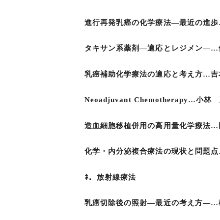
進行再発乳癌の化学療法―最近の進歩…
タキサン系薬剤―適応とレジメン―…伊
乳癌補助化学療法の適応と考え方…吉本
Neoadjuvant Chemotherapy…
造血細胞移植併用の高用量化学療法…田
化学・内分泌複合療法の現状と問題点…
ﾈ．放射線療法
乳癌切除後の照射―最近の考え方―…松