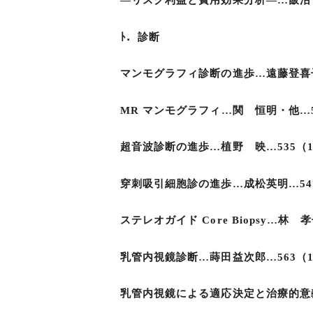
―リスク利益と費用効果分析―…飯沼 
ﾄ．診断
マンモグラフィ診断の進歩…遠藤登喜子
MR マンモグラフィ…関 恒明・他…5
超音波診断の進歩…植野 映…535（1
穿刺吸引細胞診の進歩…成松英明…547
ステレオガイド Core Biopsy…林 孝
乳管内視鏡診断…蒔田益次郎…563（1
乳管内視鏡による適応決定と治療的意義