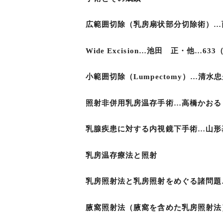
広範囲切除（乳房扇状部分切除術）…西
Wide Excision…池田 正・他…633
小範囲切除（Lumpectomy）…清水忠
照射非併用乳房温存手術…高橋かおる・
乳腺疾患に対する内視鏡下手術…山形基
乳房温存療法と照射
乳房照射法と乳房照射をめぐる諸問題…
腋窩照射法（腋窩を含めた乳房照射法）