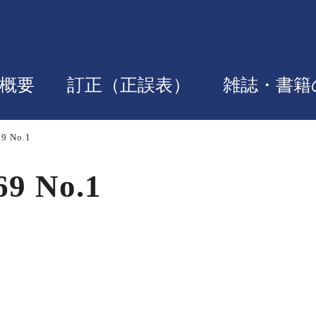
概要
訂正（正誤表）
雑誌・書籍
9 No.1
9 No.1